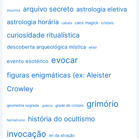
arquivo secreto
astrologia eletiva
alquimia
astrologia horária
caos magick
cristais
cabala
curiosidade ritualística
descoberta arqueológica mística
elixir
evocar
evento esotérico
figuras enigmáticas (ex: Aleister
Crowley
grimório
geometria sagrada
grade de cristais
goécia
história do ocultismo
hermetismo
invocação
lei da atração