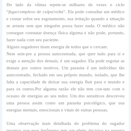
Do lado da vítima repete-se milhares de vezes o ciclo
“
fuga/complexo de culpa/volta
“. Ela pode consultar um médico
e contar sobre seu esgotamento, sua irritação quando a situação
se arrasta sem que ninguém possa fazer nada. O médico não
consegue constatar doença física alguma e não pode, portanto,
fazer nada com seu paciente.
Alguns sugadores tiram energia de todos que o cercam.
Nem sem-pre a pessoa autocentrada, que quer tudo para si e
exige a atenção dos demais, é um sugador. Ela pode esgotar as
demais por outros motivos. Um parasita é um indivíduo tão
autocentrado, fechado em seu próprio mundo, isolado, que lhe
falta a capacidade de deixar sua energia fluir para o mundo e
para os outros.Por alguma razão ele não tem con-tato com o
oceano de energias ao seu redor. Um dos sensitivos descreveu
uma pessoa assim como um parasita psicológico, que usa
energias mentais, emocionais e vitais de outras pessoas.
Uma observação mais detalhada do problema do sugador
mostrou que esse fenômeno tem um efeito decisivo na energia