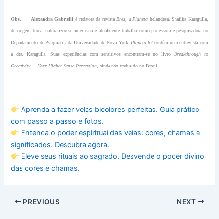
Obs.: Alexandra Gabrielli
é redatora da revista
Bres, a Planeta
holandesa. Shafika Karagulla,
de origem turca, naturalizou-se americana e atualmente trabalha como professora e pesquisadora no
Departamento de Psiquiatria da Universidade de Nova York.
Planeta 67
contém uma entrevista com
a dra. Karagulla. Suas experiências com sensitivos encontram-se no livro
Breakthrough to
Creativity — Your Higher Sense Perception,
ainda não traduzido no Brasil.
Aprenda a fazer velas bicolores perfeitas. Guia prático
com passo a passo e fotos.
Entenda o poder espiritual das velas: cores, chamas e
significados. Descubra agora.
Eleve seus rituais ao sagrado. Desvende o poder divino
das cores e chamas.
PREVIOUS
NEXT