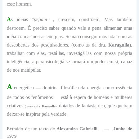
esse homem.
A
s idéias “
pegam
” , crescem, constroem. Mas também
destroem. É preciso saber quando vale a pena alimentar uma
idéia com as nossas energias. Se não conseguirmos lidar com as
descobertas dos pesquisadores, (como as da dra.
Karagulla
),
trabalhar com elas, testá-las, investigá-las com nossa própria
inteligência, a parapsicologiá se tornará um poder em si, capaz
de nos manipular.
A
energética — doutrina filosófica da energia como essência
de todos os fenômenos — está à espera de homens e mulheres
criativos
dotados de fantasia rica, que queiram
(como a dra.
Karagulla
),
deixar-se inspirar pela verdade.
Extraido de um texto de
Alexandra Gabrielli — Junho de
1979