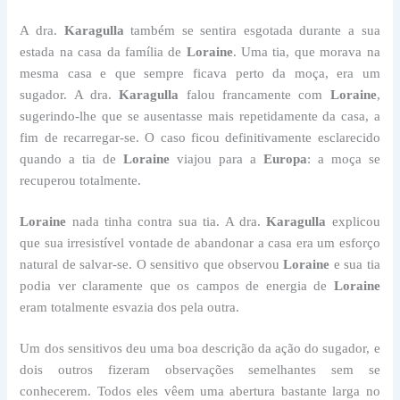
A dra.
Karagulla
também se sentira esgotada durante a sua
estada na casa da família de
Loraine
. Uma tia, que morava na
mesma casa e que sempre ficava perto da moça, era um
sugador. A dra.
Karagulla
falou francamente com
Loraine
,
sugerindo-lhe que se ausentasse mais repetidamente da casa, a
fim de recarregar-se. O caso ficou definitivamente esclarecido
quando a tia de
Loraine
viajou para a
Europa
: a moça se
recuperou totalmente.
Loraine
nada tinha contra sua tia. A dra.
Karagulla
explicou
que sua irresistível vontade de abandonar a casa era um esforço
natural de salvar-se. O sensitivo que observou
Loraine
e sua tia
podia ver claramente que os campos de energia de
Loraine
eram totalmente esvazia dos pela outra.
Um dos sensitivos deu uma boa descrição da ação do sugador, e
dois outros fizeram observações semelhantes sem se
conhecerem. Todos eles vêem uma abertura bastante larga no