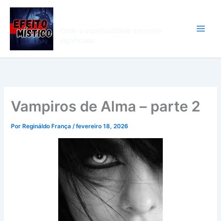
Ir
Efeito Mistico
para
o
Onde a espiritualidade encontra
conteúdo
significado
Vampiros de Alma – parte 2
Por
Regináldo França
/
fevereiro 18, 2026