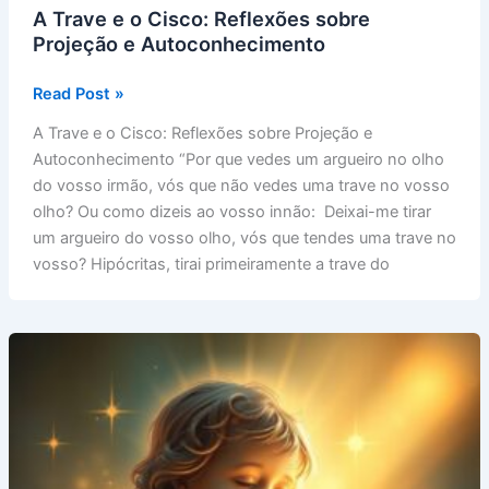
A Trave e o Cisco: Reflexões sobre
Projeção e Autoconhecimento
A
Read Post »
Trave
A Trave e o Cisco: Reflexões sobre Projeção e
e
Autoconhecimento “Por que vedes um argueiro no olho
o
do vosso irmão, vós que não vedes uma trave no vosso
Cisco:
olho? Ou como dizeis ao vosso innão: Deixai-me tirar
Reflexões
um argueiro do vosso olho, vós que tendes uma trave no
sobre
vosso? Hipócritas, tirai primeiramente a trave do
Projeção
e
Autoconhecimento