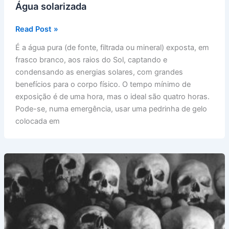
Água solarizada
Água
Read Post »
solarizada
É a água pura (de fonte, filtrada ou mineral) exposta, em
frasco branco, aos raios do Sol, captando e
condensando as energias solares, com grandes
benefícios para o corpo físico. O tempo mínimo de
exposição é de uma hora, mas o ideal são quatro horas.
Pode-se, numa emergência, usar uma pedrinha de gelo
colocada em