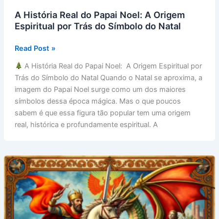
A História Real do Papai Noel: A Origem
Espiritual por Trás do Símbolo do Natal
A
Read Post »
História
A História Real do Papai Noel: A Origem Espiritual por
Real
Trás do Símbolo do Natal Quando o Natal se aproxima, a
do
imagem do Papai Noel surge como um dos maiores
Papai
símbolos dessa época mágica. Mas o que poucos
Noel:
sabem é que essa figura tão popular tem uma origem
A
real, histórica e profundamente espiritual. A
Origem
Espiritual
por
Trás
do
Símbolo
do
Natal