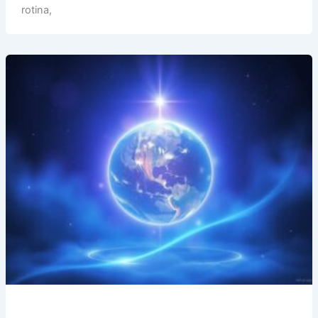
a
rotina,
Dia