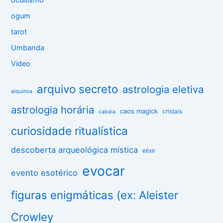
ogum
tarot
Umbanda
Video
arquivo secreto
astrologia eletiva
alquimia
astrologia horária
caos magick
cristais
cabala
curiosidade ritualística
descoberta arqueológica mística
elixir
evocar
evento esotérico
figuras enigmáticas (ex: Aleister
Crowley