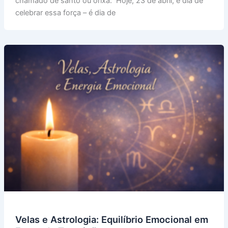
chamado de santo ou orixá. Hoje, 23 de abril, é dia de
Religioso
celebrar essa força – é dia de
Celebrado
em
23
de
Abril
Velas e Astrologia: Equilíbrio Emocional em