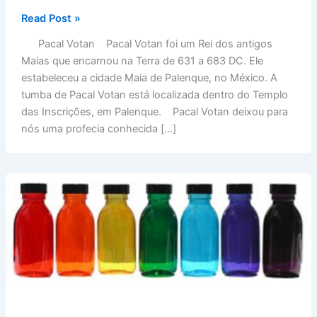
Profecia
Read Post »
de
Pacal Votan Pacal Votan foi um Rei dos antigos
Pacal
Maias que encarnou na Terra de 631 a 683 DC. Ele
Votam
estabeleceu a cidade Maia de Palenque, no México. A
tumba de Pacal Votan está localizada dentro do Templo
das Inscrições, em Palenque. Pacal Votan deixou para
nós uma profecia conhecida […]