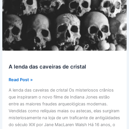
A lenda das caveiras de cristal
A
Read Post »
lenda
A lenda das caveiras de cristal Os misteriosos crânios
das
que inspiraram o novo filme de Indiana Jones estão
caveiras
entre as maiores fraudes arqueológicas modernas.
de
Vendidas como relíquias maias ou astecas, elas surgiram
cristal
misteriosamente na loja de um traficante de antigüidades
do século XIX por Jane MacLaren Walsh Há 16 anos, o