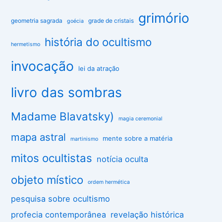
grimório
geometria sagrada
grade de cristais
goécia
história do ocultismo
hermetismo
invocação
lei da atração
livro das sombras
Madame Blavatsky)
magia ceremonial
mapa astral
mente sobre a matéria
martinismo
mitos ocultistas
notícia oculta
objeto místico
ordem hermética
pesquisa sobre ocultismo
profecia contemporânea
revelação histórica