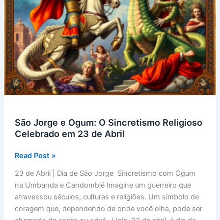
São Jorge e Ogum: O Sincretismo Religioso
Celebrado em 23 de Abril
São
Read Post »
Jorge
23 de Abril | Dia de São Jorge Sincretismo com Ogum
e
na Umbanda e Candomblé Imagine um guerreiro que
Ogum:
atravessou séculos, culturas e religiões. Um símbolo de
O
coragem que, dependendo de onde você olha, pode ser
Sincretismo