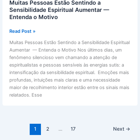
Muitas Pessoas Estão Sentindo a
Sensibilidade Espiritual Aumentar —
Entenda o Motivo
Muitas
Read Post »
Pessoas
Muitas Pessoas Estão Sentindo a Sensibilidade Espiritual
Estão
Aumentar — Entenda o Motivo Nos últimos dias, um
Sentindo
fenômeno silencioso vem chamando a atenção de
a
espiritualistas e pessoas sensíveis às energias sutis: a
Sensibilidade
intensificação da sensibilidade espiritual. Emoções mais
Espiritual
profundas, intuições mais claras e uma necessidade
Aumentar
maior de recolhimento interior estão entre os sinais mais
—
relatados. Esse
Entenda
o
Motivo
1
2
…
17
Next
→