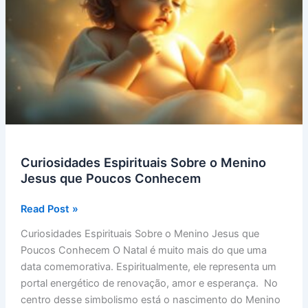
Curiosidades Espirituais Sobre o Menino
Jesus que Poucos Conhecem
Curiosidades
Read Post »
Espirituais
Curiosidades Espirituais Sobre o Menino Jesus que
Sobre
Poucos Conhecem O Natal é muito mais do que uma
o
data comemorativa. Espiritualmente, ele representa um
Menino
portal energético de renovação, amor e esperança. No
Jesus
centro desse simbolismo está o nascimento do Menino
que