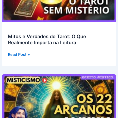
Tomar
Decisões
Mais
Conscientes
Mitos e Verdades do Tarot: O Que
Realmente Importa na Leitura
Mitos
Read Post »
e
Verdades
do
Tarot:
O
Que
Realmente
Importa
na
Leitura