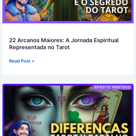
22 Arcanos Maiores: A Jornada Espiritual
Representada no Tarot
22
Read Post »
Arcanos
Maiores:
A
Jornada
Espiritual
Representada
no
Tarot