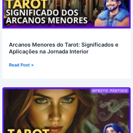
Arcanos Menores do Tarot: Significados e
Aplicações na Jornada Interior
Arcanos
Read Post »
Menores
do
Tarot:
Significados
e
Aplicações
na
Jornada
Interior