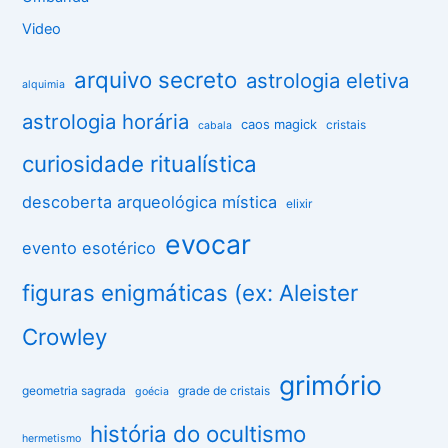
Video
arquivo secreto
astrologia eletiva
alquimia
astrologia horária
caos magick
cristais
cabala
curiosidade ritualística
descoberta arqueológica mística
elixir
evocar
evento esotérico
figuras enigmáticas (ex: Aleister
Crowley
grimório
geometria sagrada
grade de cristais
goécia
história do ocultismo
hermetismo