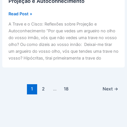
Projeção e Autoconhecimento
A
Read Post »
Trave
A Trave e o Cisco: Reflexões sobre Projeção e
e
Autoconhecimento “Por que vedes um argueiro no olho
o
do vosso irmão, vós que não vedes uma trave no vosso
Cisco:
olho? Ou como dizeis ao vosso innão: Deixai-me tirar
Reflexões
um argueiro do vosso olho, vós que tendes uma trave no
sobre
vosso? Hipócritas, tirai primeiramente a trave do
Projeção
e
Autoconhecimento
1
2
…
18
Next
→