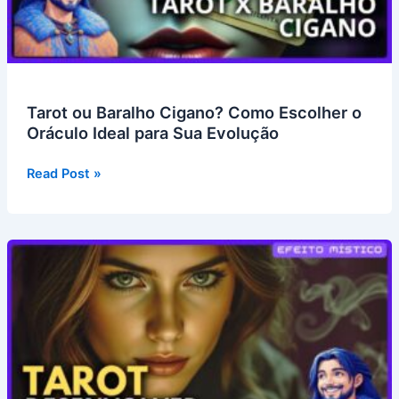
Tarot ou Baralho Cigano? Como Escolher o
Oráculo Ideal para Sua Evolução
Tarot
Read Post »
ou
Baralho
Cigano?
Como
Escolher
o
Oráculo
Ideal
para
Sua