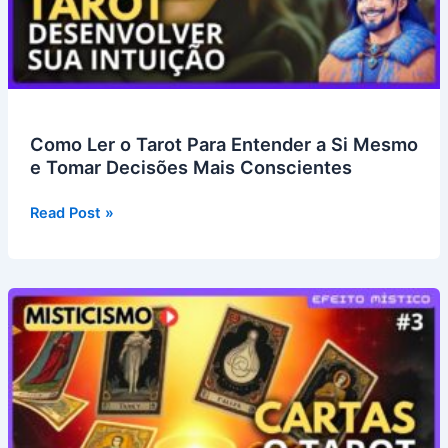
Como Ler o Tarot Para Entender a Si Mesmo
e Tomar Decisões Mais Conscientes
Como
Read Post »
Ler
o
Tarot
Para
Entender
a
Si
Mesmo
e