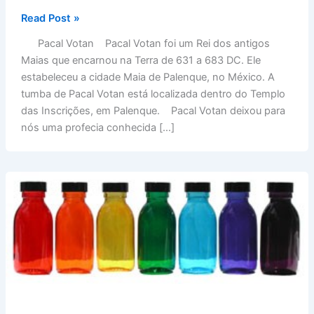
Profecia
Read Post »
de
Pacal Votan Pacal Votan foi um Rei dos antigos
Pacal
Maias que encarnou na Terra de 631 a 683 DC. Ele
Votam
estabeleceu a cidade Maia de Palenque, no México. A
tumba de Pacal Votan está localizada dentro do Templo
das Inscrições, em Palenque. Pacal Votan deixou para
nós uma profecia conhecida […]