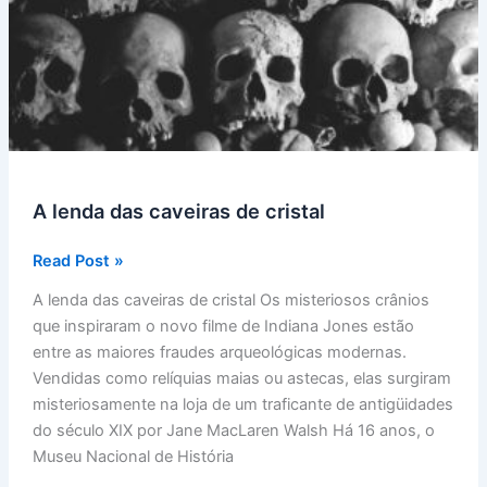
A lenda das caveiras de cristal
A
Read Post »
lenda
A lenda das caveiras de cristal Os misteriosos crânios
das
que inspiraram o novo filme de Indiana Jones estão
caveiras
entre as maiores fraudes arqueológicas modernas.
de
Vendidas como relíquias maias ou astecas, elas surgiram
cristal
misteriosamente na loja de um traficante de antigüidades
do século XIX por Jane MacLaren Walsh Há 16 anos, o
Museu Nacional de História