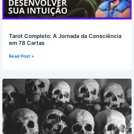
Evolução
Tarot Completo: A Jornada da Consciência
em 78 Cartas
Tarot
Read Post »
Completo:
A
Jornada
da
Consciência
em
78
Cartas