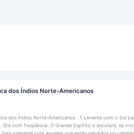
ica dos Índios Norte-Americanos
 dos Índios Norte-Americanos 1. Levante com o Sol pa
o. Ore com freqüência. O Grande Espírito o escutará, se vo
 Seja tolerante com aqueles que estão perdidos no caminh