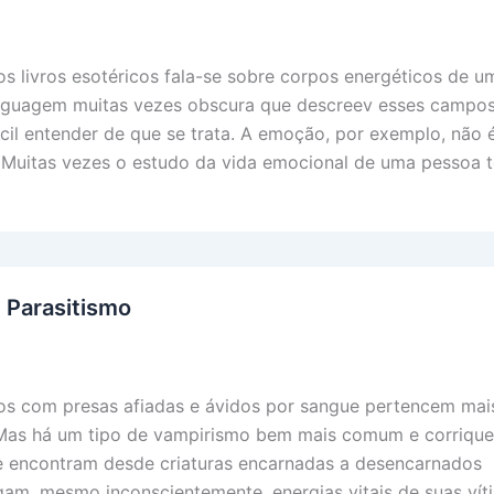
os livros esotéricos fala-se sobre corpos energéticos de u
inguagem muitas vezes obscura que descreev esses campos
cil entender de que se trata. A emoção, por exemplo, não é
 Muitas vezes o estudo da vida emocional de uma pessoa t
 Parasitismo
s com presas afiadas e ávidos por sangue pertencem mai
 Mas há um tipo de vampirismo bem mais comum e corriquei
e encontram desde criaturas encarnadas a desencarnados
gam, mesmo inconscientemente, energias vitais de suas vít