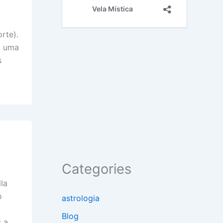
rte).
, uma
s
Categories
la
o
astrologia
Blog
 a