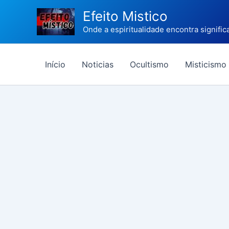
Ir
Efeito Mistico
para
Onde a espiritualidade encontra signific
o
conteúdo
Início
Noticias
Ocultismo
Misticismo