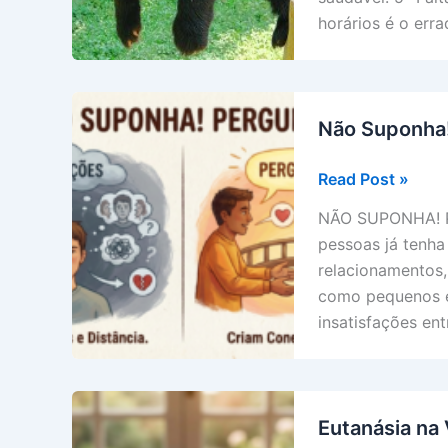
horários é o err
Não Suponha!
Não
Read Post »
Suponha!
NÃO SUPONHA! P
Pergunte!
pessoas já tenha
relacionamentos,
como pequenos e
insatisfações en
Eutanásia na 