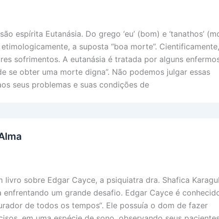
são espírita Eutanásia. Do grego ‘eu’ (bom) e ‘tanathos’ (mo
o etimologicamente, a suposta “boa morte”. Cientificamente
s sofrimentos. A eutanásia é tratada por alguns enfermo
e se obter uma morte digna”. Não podemos julgar essas
aos seus problemas e suas condições de
 Alma
 livro sobre Edgar Cayce, a psiquiatra dra. Shafica Karagul
a enfrentando um grande desafio. Edgar Cayce é conhecid
rador de todos os tempos“. Ele possuía o dom de fazer
cisos, em uma espécie de sono, observando seus pacientes