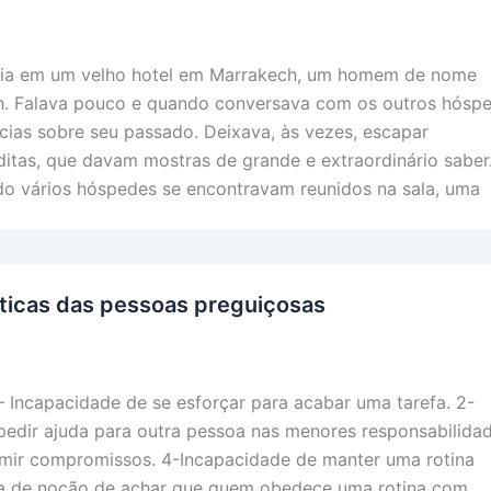
via em um velho hotel em Marrakech, um homem de nome
ch. Falava pouco e quando conversava com os outros hósp
ncias sobre seu passado. Deixava, às vezes, escapar
itas, que davam mostras de grande e extraordinário saber
o vários hóspedes se encontravam reunidos na sala, uma
sticas das pessoas preguiçosas
 – Incapacidade de se esforçar para acabar uma tarefa. 2-
edir ajuda para outra pessoa nas menores responsabilidad
mir compromissos. 4-Incapacidade de manter uma rotina
lta de noção de achar que quem obedece uma rotina com