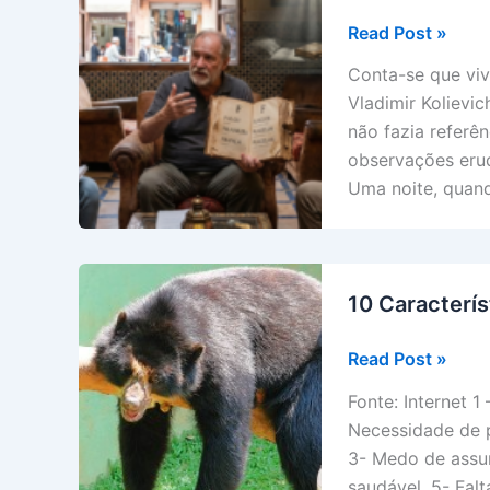
Um
Read Post »
Sábio
Conta-se que vi
Diferente
Vladimir Kolievi
não fazia referê
observações erud
Uma noite, quand
10 Caracterí
10
Read Post »
Características
Fonte: Internet 1
das
Necessidade de p
pessoas
3- Medo de assu
preguiçosas
saudável. 5- Fa