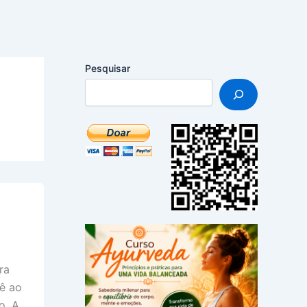
Pesquisar
ra
cê ao
o. A