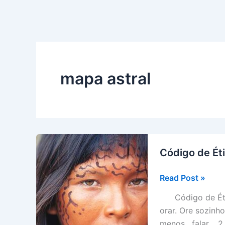
mapa astral
Código de Ét
Código
Read Post »
de
Código de Ética
Ética
orar. Ore sozinh
dos
menos, falar. 2.