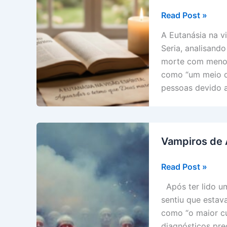
Eutanásia
Read Post »
na
A Eutanásia na vi
Visão
Seria, analisand
Espírita
morte com menore
como “um meio d
pessoas devido 
Vampiros de
Vampiros
Read Post »
de
Após ter lido um
Alma
sentiu que estav
como “o maior cu
diagnósticos pre