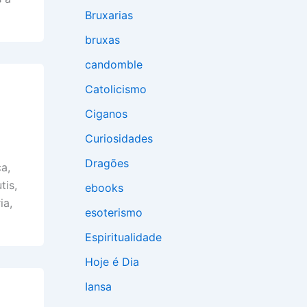
Bruxarias
bruxas
candomble
Catolicismo
Ciganos
Curiosidades
Dragões
a,
tis,
ebooks
ia,
esoterismo
Espiritualidade
Hoje é Dia
Iansa