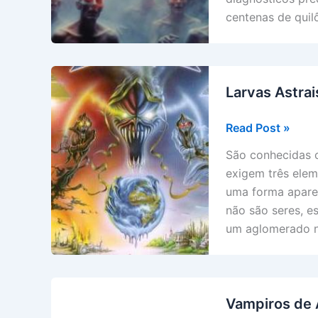
centenas de quil
Larvas Astra
Larvas
Read Post »
Astrais
São conhecidas c
ou
exigem três elem
Formas
uma forma aparent
Pensamento
não são seres, es
Miasmas
um aglomerado ne
Vampiros de 