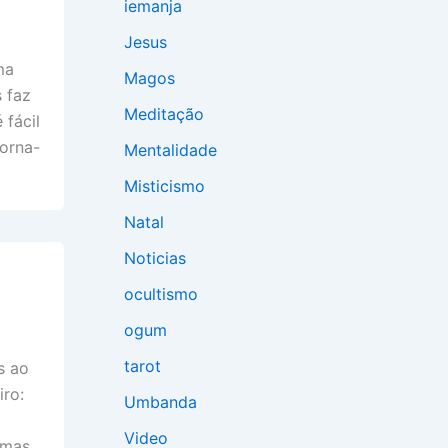
iemanja
Jesus
ma
Magos
 faz
Meditação
 fácil
orna-
Mentalidade
Misticismo
Natal
Noticias
ocultismo
ogum
tarot
s ao
ro:
Umbanda
Video
imas,