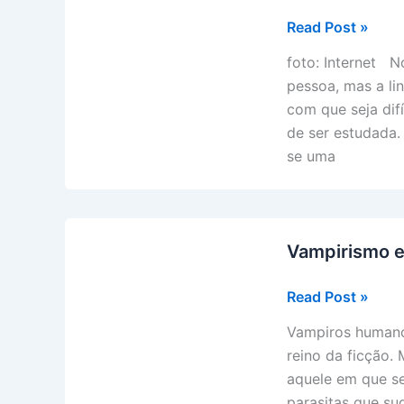
Vampiros
Read Post »
de
foto: Internet N
Alma
pessoa, mas a l
–
com que seja difí
parte
de ser estudada.
2
se uma
Vampirismo e
Vampirismo
Read Post »
e
Vampiros humano
Parasitismo
reino da ficção.
aquele em que s
parasitas que su