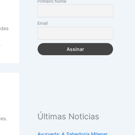
Primeiro Nome
Email
edes
.
Últimas Noticias
es.
Ayurveda: A Sabedoria Milenar