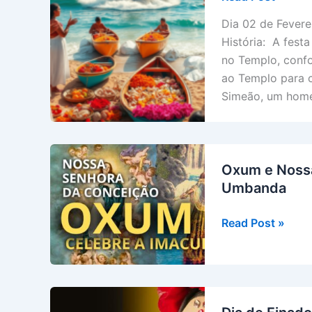
02
Dia 02 de Fevere
de
História: A fest
Fevereiro
no Templo, conf
–
ao Templo para c
Apresentação
Simeão, um home
do
Senhor
(Candelária)
–
Oxum e Nossa
Dia
Umbanda
de
Iemanja
Oxum
Read Post »
e
Nossa
Senhora
da