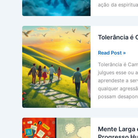
Vai
ação da espiritu
Além:
A
Perspectiva
Espiritual
Tolerância é
Tolerância
Read Post »
é
Tolerância é Cam
Caminho
julgues esse ou 
de
aprendeste a ser
Paz
qualquer agressã
possam desaponta
Mente Larga 
Progresso H