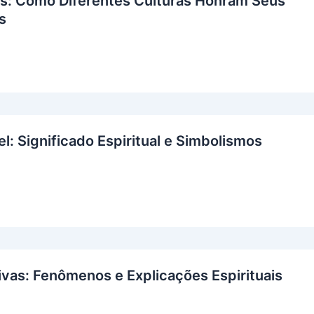
os: Como Diferentes Culturas Honram Seus
s
l: Significado Espiritual e Simbolismos
ivas: Fenômenos e Explicações Espirituais