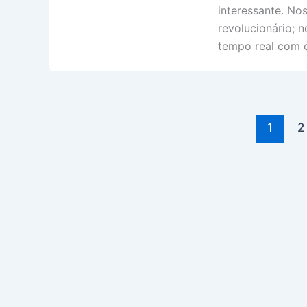
Mente
interessante. No
Estreita:
revolucionário; 
Reflexões
tempo real com o
Sobre
Consciência
Espiritual
1
2