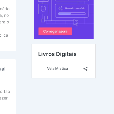
nário
a, no
ara o
lica
ual
o tão
azer
a