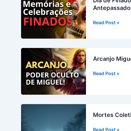
Dia de Finad
Conceição:
Antepassado
O
Sincretismo
Dia
Read Post »
na
de
Umbanda
Finados:
Como
Diferentes
Arcanjo Migue
Culturas
Honram
Arcanjo
Read Post »
Seus
Miguel:
Antepassados
Significado
Espiritual
e
Simbolismos
Mortes Colet
Mortes
Read Post »