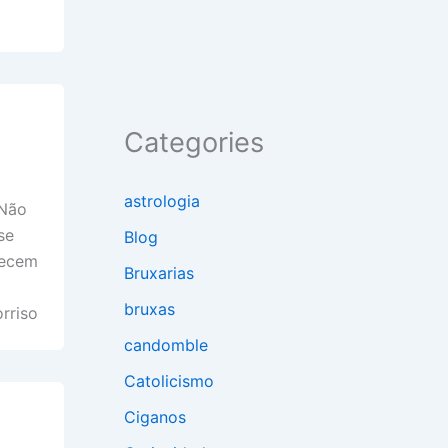
Categories
astrologia
 Não
se
Blog
recem
Bruxarias
bruxas
rriso
candomble
Catolicismo
Ciganos