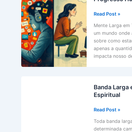
Mente
Read Post »
Larga
Mente Larga em
em
um mundo onde a 
Tempos
sobre como estam
de
apenas a quanti
Banda
impacta nosso d
Larga
|
O
Verdadeiro
Banda Larga 
Progresso
Espiritual
Humano
Banda
Read Post »
Larga
Toda banda larga 
e
determinada camp