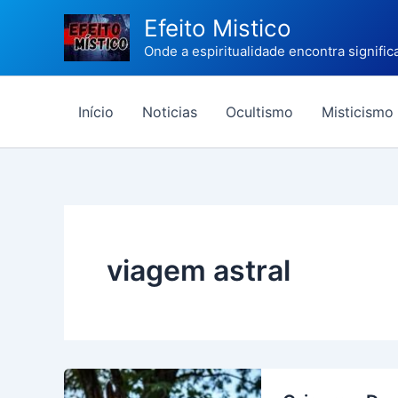
Ir
Efeito Mistico
para
Onde a espiritualidade encontra signific
o
conteúdo
Início
Noticias
Ocultismo
Misticismo
viagem astral