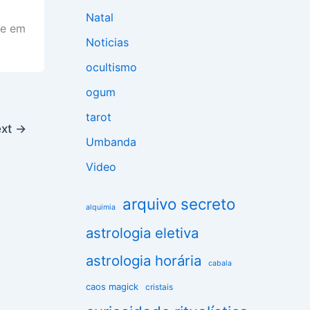
Natal
de em
Noticias
ocultismo
ogum
tarot
ext
→
Umbanda
Video
arquivo secreto
alquimia
astrologia eletiva
astrologia horária
cabala
caos magick
cristais