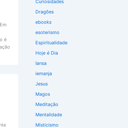
Curiosidades
Dragões
ebooks
 Em
esoterismo
o é
Espiritualidade
mação
Hoje é Dia
Iansa
iemanja
Jesus
Magos
Meditação
Mentalidade
Misticismo
nte