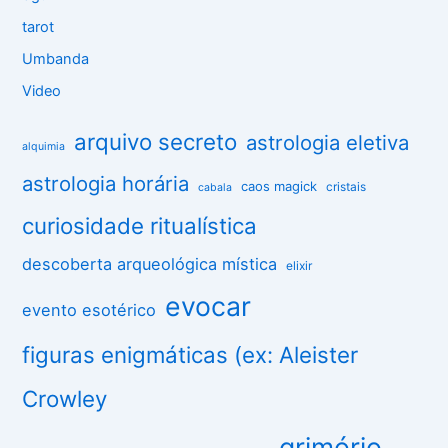
tarot
Umbanda
Video
arquivo secreto
astrologia eletiva
alquimia
astrologia horária
caos magick
cristais
cabala
curiosidade ritualística
descoberta arqueológica mística
elixir
evocar
evento esotérico
figuras enigmáticas (ex: Aleister
Crowley
grimório