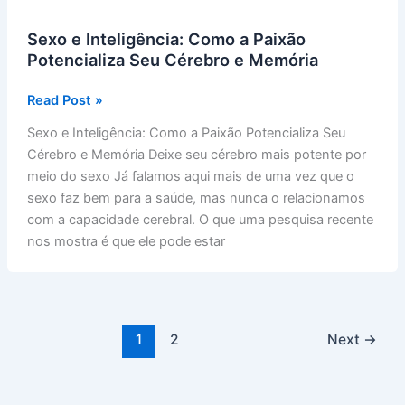
Sexo e Inteligência: Como a Paixão
Potencializa Seu Cérebro e Memória
Sexo
Read Post »
e
Sexo e Inteligência: Como a Paixão Potencializa Seu
Inteligência:
Cérebro e Memória Deixe seu cérebro mais potente por
Como
meio do sexo Já falamos aqui mais de uma vez que o
a
sexo faz bem para a saúde, mas nunca o relacionamos
Paixão
com a capacidade cerebral. O que uma pesquisa recente
Potencializa
nos mostra é que ele pode estar
Seu
Cérebro
e
Memória
1
2
Next
→