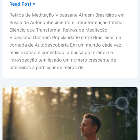
Retiros
Read Post »
de
Retiros de Meditação Vipassana Atraem Brasileiros em
Meditação
Busca de Autoconhecimento e Transformação Interior
Vipassana
Silêncio que Transforma: Retiros de Meditação
Atraem
Vipassana Ganham Popularidade entre Brasileiros na
Brasileiros
Jornada de Autodescoberta Em um mundo cada vez
em
mais ruidoso e conectado, a busca por silêncio e
Busca
introspecção tem levado um número crescente de
de
brasileiros a participar de retiros de
Autoconhecimento
e
Transformação
Interior