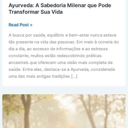
Ayurveda: A Sabedoria Milenar que Pode
Transformar Sua Vida
Ayurveda:
Read Post »
A
A busca por saúde, equilíbrio e bem-estar nunca esteve
Sabedoria
tão presente na vida das pessoas. Em meio à correria do
Milenar
dia a dia, ao excesso de informações e ao estresse
que
constante, muitos estão redescobrindo práticas
Pode
ancestrais que oferecem uma visão mais completa da
Transformar
saúde. Entre elas, destaca-se a Ayurveda, considerada
Sua
uma das mais antigas tradições […]
Vida