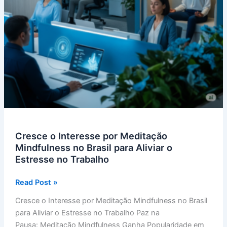
Cresce o Interesse por Meditação
Mindfulness no Brasil para Aliviar o
Estresse no Trabalho
Cresce
Read Post »
o
Cresce o Interesse por Meditação Mindfulness no Brasil
Interesse
para Aliviar o Estresse no Trabalho Paz na
por
Pausa: Meditação Mindfulness Ganha Popularidade em