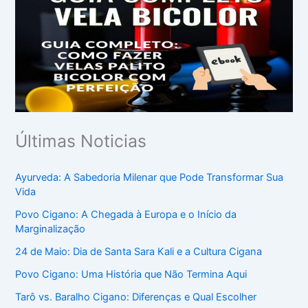
Últimas Noticias
Ayurveda: A Sabedoria Milenar que Pode Transformar Sua
Vida
Povo Cigano: A Chegada à Europa e o Início da
Marginalização
24 de Maio: Dia de Santa Sara Kali e a Cultura Cigana
Povo Cigano: Uma História que Não Termina Aqui
Tarô vs. Baralho Cigano: Diferenças e Qual Escolher