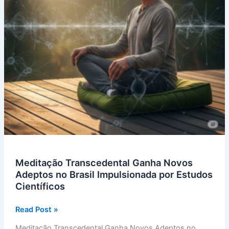
Meditação Transcedental Ganha Novos
Adeptos no Brasil Impulsionada por Estudos
Científicos
Meditação
Read Post »
Transcedental
Meditação Transcedental Ganha Novos Adeptos no