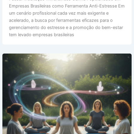
Meditação
Empresas Brasileiras como Ferramenta Anti-Estresse Em
Mindfulness
um cenário profissional cada vez mais exigente e
no
acelerado, a busca por ferramentas eficazes para o
Brasil
gerenciamento do estresse e a promoção do bem-estar
para
tem levado empresas brasileiras
Aliviar
o
Estresse
no
Trabalho