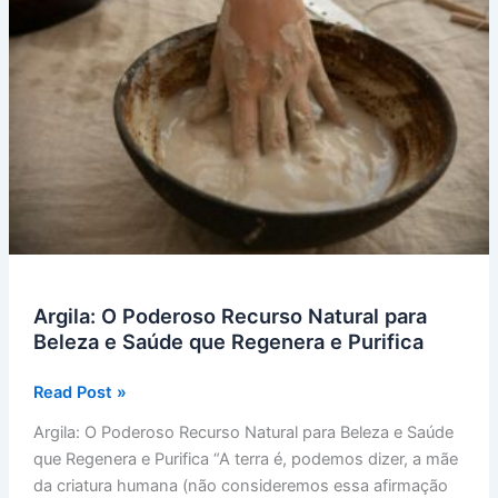
Argila: O Poderoso Recurso Natural para
Beleza e Saúde que Regenera e Purifica
Argila:
Read Post »
O
Argila: O Poderoso Recurso Natural para Beleza e Saúde
Poderoso
que Regenera e Purifica “A terra é, podemos dizer, a mãe
Recurso
da criatura humana (não consideremos essa afirmação
Natural