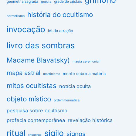
geometria sagrada
grade de cristais
goécia
história do ocultismo
hermetismo
invocação
lei da atração
livro das sombras
Madame Blavatsky)
magia ceremonial
mapa astral
mente sobre a matéria
martinismo
mitos ocultistas
notícia oculta
objeto místico
ordem hermética
pesquisa sobre ocultismo
profecia contemporânea
revelação histórica
ritual
sigilo
signos
rosacruz