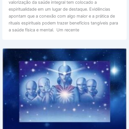
valorização da saúde integral tem colocado a
Saúde
espiritualidade em um lugar de destaque. Evidências
Integral:
apontam que a conexão com algo maior e a prática de
Benefícios
rituais espirituais podem trazer benefícios tangíveis para
Comprovados
a saúde física e mental. Um recente
para
o
Corpo
e
a
Mente