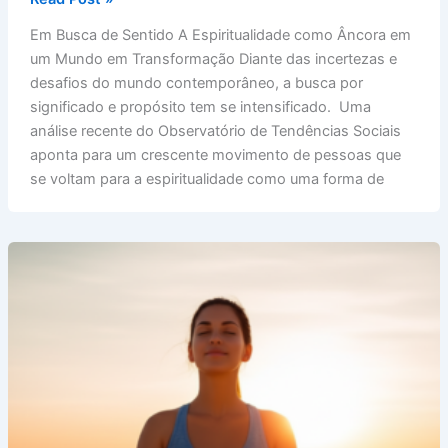
Busca
Em Busca de Sentido A Espiritualidade como Âncora em
de
um Mundo em Transformação Diante das incertezas e
Sentido:
desafios do mundo contemporâneo, a busca por
A
significado e propósito tem se intensificado. Uma
Espiritualidade
análise recente do Observatório de Tendências Sociais
como
aponta para um crescente movimento de pessoas que
Âncora
se voltam para a espiritualidade como uma forma de
em
um
Mundo
em
Transformação