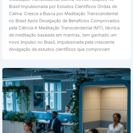
Ganha
Brasil Impulsionada por Estudos Científicos Ondas de
Novos
Calma: Cresce a Busca por Meditação Transcendental
Adeptos
no Brasil Após Divulgação de Benefícios Comprovados
no
pela Ciência A Meditação Transcendental (MT), técnica
Brasil
de meditação baseada em mantras, tem ganhado um
Impulsionada
novo impulso no Brasil, impulsionada pela crescente
por
divulgação de estudos científicos que comprovam
Estudos
Científicos