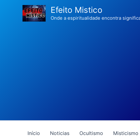
Ir
Efeito Mistico
para
Onde a espiritualidade encontra signific
o
conteúdo
Início
Noticias
Ocultismo
Misticismo