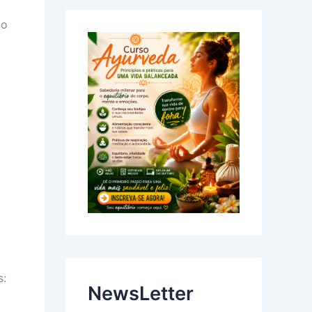
io
s:
NewsLetter