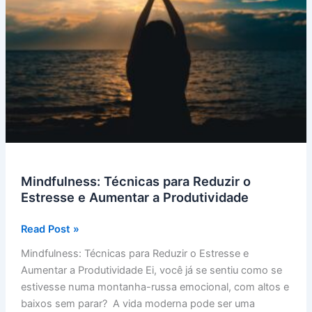
Mindfulness: Técnicas para Reduzir o
Estresse e Aumentar a Produtividade
Mindfulness:
Read Post »
Técnicas
Mindfulness: Técnicas para Reduzir o Estresse e
para
Aumentar a Produtividade Ei, você já se sentiu como se
Reduzir
estivesse numa montanha-russa emocional, com altos e
o
baixos sem parar? A vida moderna pode ser uma
Estresse