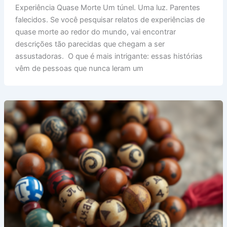
Que
Experiência Quase Morte Um túnel. Uma luz. Parentes
Todos
falecidos. Se você pesquisar relatos de experiências de
Contam
quase morte ao redor do mundo, vai encontrar
a
descrições tão parecidas que chegam a ser
Mesma
assustadoras. O que é mais intrigante: essas histórias
História?
vêm de pessoas que nunca leram um