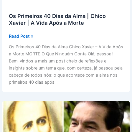
Os Primeiros 40 Dias da Alma | Chico
Xavier | A Vida Após a Morte
Os
Read Post »
Primeiros
Os Primeiros 40 Dias da Alma Chico Xavier – A Vida Após
40
a Morte MORTE O Que Ninguém Conta Olá, pessoal!
Dias
Bem-vindos a mais um post cheio de reflexões e
da
insights sobre um tema que, com certeza, já passou pela
Alma
cabeça de todos nós: o que acontece com a alma nos
|
primeiros 40 dias após
Chico
Xavier
|
A
Vida
Após
a