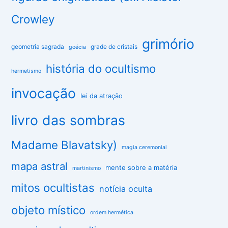
Crowley
grimório
geometria sagrada
grade de cristais
goécia
história do ocultismo
hermetismo
invocação
lei da atração
livro das sombras
Madame Blavatsky)
magia ceremonial
mapa astral
mente sobre a matéria
martinismo
mitos ocultistas
notícia oculta
objeto místico
ordem hermética