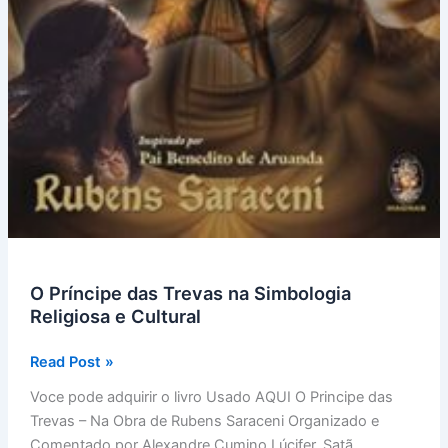
O Príncipe das Trevas na Simbologia
Religiosa e Cultural
O
Read Post »
Príncipe
Voce pode adquirir o livro Usado AQUI O Principe das
das
Trevas – Na Obra de Rubens Saraceni Organizado e
Trevas
Comentado por Alexandre Cumino Lúcifer, Satã,