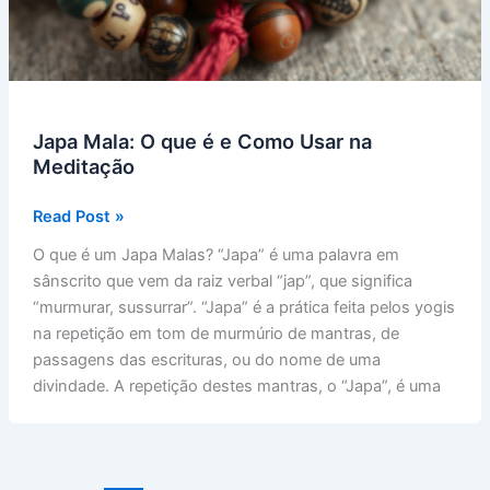
Japa Mala: O que é e Como Usar na
Meditação
Japa
Read Post »
Mala:
O que é um Japa Malas? “Japa” é uma palavra em
O
sânscrito que vem da raiz verbal “jap”, que significa
que
“murmurar, sussurrar”. “Japa” é a prática feita pelos yogis
é
na repetição em tom de murmúrio de mantras, de
e
passagens das escrituras, ou do nome de uma
Como
divindade. A repetição destes mantras, o “Japa”, é uma
Usar
na
Meditação