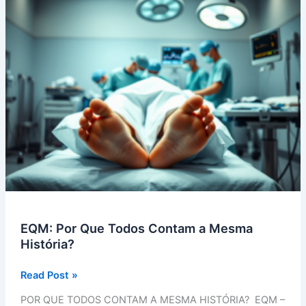
EQM: Por Que Todos Contam a Mesma
História?
EQM:
Read Post »
Por
POR QUE TODOS CONTAM A MESMA HISTÓRIA? EQM –