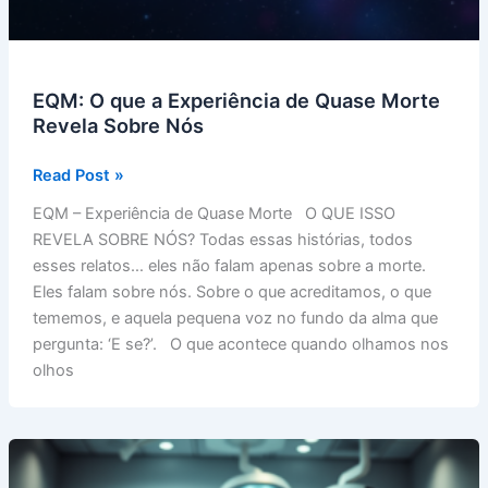
EQM: O que a Experiência de Quase Morte
Revela Sobre Nós
EQM:
Read Post »
O
EQM – Experiência de Quase Morte O QUE ISSO
que
REVELA SOBRE NÓS? Todas essas histórias, todos
a
esses relatos… eles não falam apenas sobre a morte.
Experiência
Eles falam sobre nós. Sobre o que acreditamos, o que
de
tememos, e aquela pequena voz no fundo da alma que
Quase
pergunta: ‘E se?’. O que acontece quando olhamos nos
Morte
olhos
Revela
Sobre
Nós