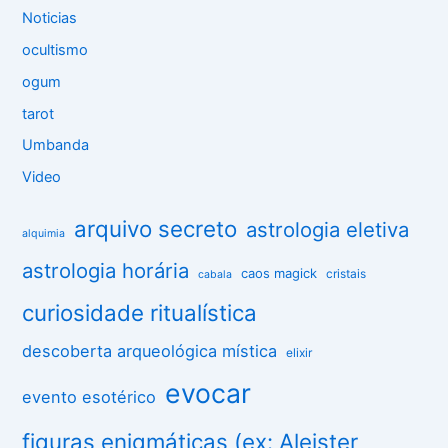
Noticias
ocultismo
ogum
tarot
Umbanda
Video
arquivo secreto
astrologia eletiva
alquimia
astrologia horária
caos magick
cristais
cabala
curiosidade ritualística
descoberta arqueológica mística
elixir
evocar
evento esotérico
figuras enigmáticas (ex: Aleister