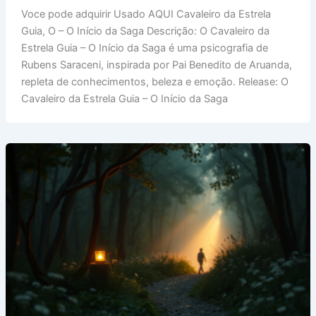
Cavaleiro
Voce pode adquirir Usado AQUI Cavaleiro da Estrela
da
Guia, O – O Início da Saga Descrição: O Cavaleiro da
Estrela
Estrela Guia – O Início da Saga é uma psicografia de
Guia
Rubens Saraceni, inspirada por Pai Benedito de Aruanda,
repleta de conhecimentos, beleza e emoção. Release: O
Cavaleiro da Estrela Guia – O Início da Saga