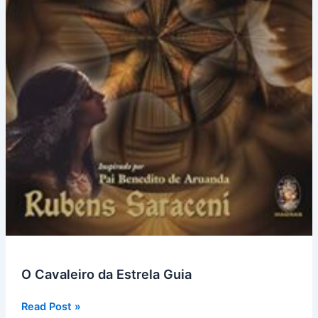
O Cavaleiro da Estrela Guia
O
Read Post »