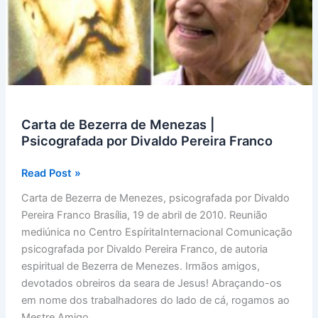
Morte
Carta de Bezerra de Menezas |
Psicografada por Divaldo Pereira Franco
Carta
Read Post »
de
Carta de Bezerra de Menezes, psicografada por Divaldo
Bezerra
Pereira Franco Brasília, 19 de abril de 2010. Reunião
de
mediúnica no Centro EspíritaInternacional Comunicação
Menezas
psicografada por Divaldo Pereira Franco, de autoria
|
espiritual de Bezerra de Menezes. Irmãos amigos,
Psicografada
devotados obreiros da seara de Jesus! Abraçando-os
por
em nome dos trabalhadores do lado de cá, rogamos ao
Divaldo
Mestre Amigo