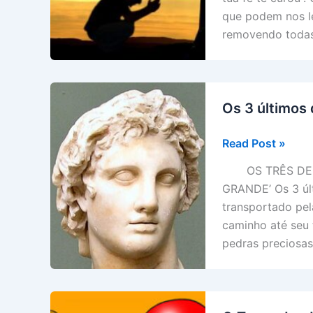
que podem nos le
removendo todas
Os 3 último
Os
Read Post »
3
OS TRÊS DESEJO
últimos
GRANDE’ Os 3 úl
desejos
transportado pe
de
caminho até seu 
ALEXANDRE
pedras preciosas
O
GRANDE