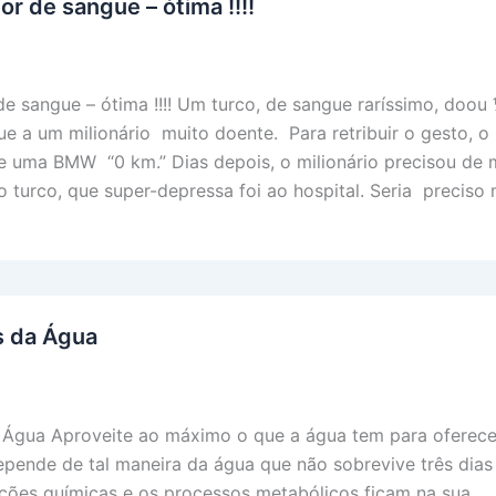
r de sangue – ótima !!!!
e sangue – ótima !!!! Um turco, de sangue raríssimo, doou
ue a um milionário muito doente. Para retribuir o gesto, o
he uma BMW “0 km.” Dias depois, o milionário precisou de 
o turco, que super-depressa foi ao hospital. Seria preciso 
s da Água
a Água Aproveite ao máximo o que a água tem para oferece
pende de tal maneira da água que não sobrevive três dia
ações químicas e os processos metabólicos ficam na sua