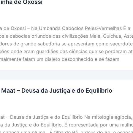
linha de Oxossi
nha de Oxossi – Na Umbanda Caboclos Peles-Vermelhas É a
os e caboclas oriundos das civilizações Maia, Quíchua, Ast
idores de grande sabedoria se apresentam como sacerdote
ações onde eram guardiães das ciências que se perderam a
malmente falam um dialeto desconhecido e se fazem
 Maat – Deusa da Justiça e do Equilíbrio
at – Deusa da Justiça e do Equilíbrio Na mitologia egípcia
a da Justiça e do Equilíbrio. É representada por uma mulh
 cabeça uma pluma. É filha de Rá, o deus do Sol e espos