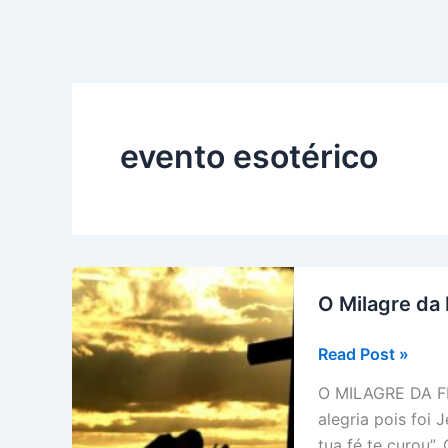
evento esotérico
O Milagre da 
O
Read Post »
Milagre
O MILAGRE DA FÉ
da
alegria pois foi 
Fé
tua fé te curou”