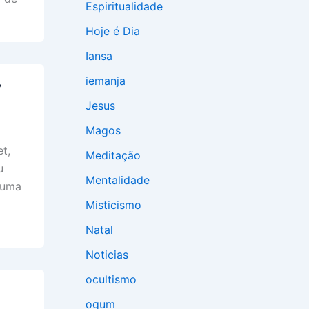
Espiritualidade
Hoje é Dia
Iansa
iemanja
”
Jesus
Magos
t,
Meditação
u
Mentalidade
e uma
Misticismo
Natal
Noticias
ocultismo
ogum