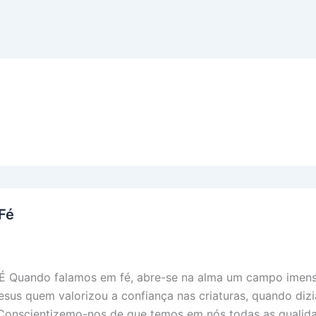
Fé
 Quando falamos em fé, abre-se na alma um campo imen
Jesus quem valorizou a confiança nas criaturas, quando dizi
. Conscientizemo-nos de que temos em nós todas as qualid