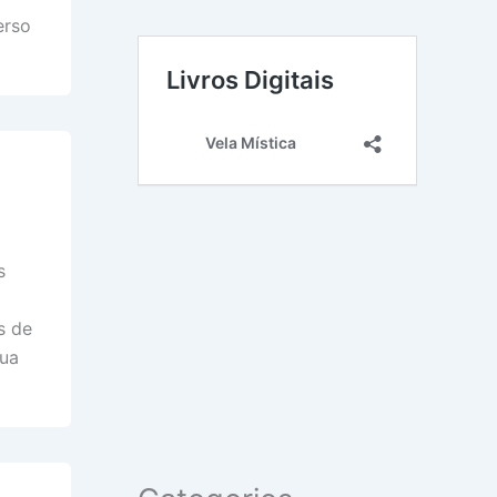
erso
s
s de
Sua