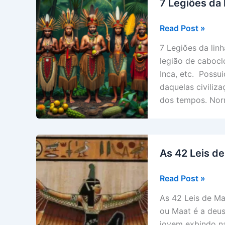
7 Legiões da 
7
Read Post »
Legiões
7 Legiões da li
da
legião de cabocl
linha
Inca, etc. Possu
de
daquelas civiliz
Oxossi
dos tempos. Nor
As 42 Leis de
As
Read Post »
42
As 42 Leis de Ma
Leis
ou Maat é a deus
de
jovem exbindo na