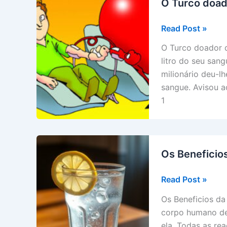
O Turco doado
O
Read Post »
Turco
O Turco doador d
doador
litro do seu sang
de
milionário deu-l
sangue
sangue. Avisou a
–
1
ótima
!!!!
Os Beneficio
Os
Read Post »
Beneficios
Os Beneficios d
da
corpo humano de
Água
ela. Todas as re