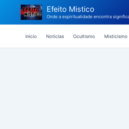
Ir
Efeito Mistico
para
Onde a espiritualidade encontra signific
o
conteúdo
Início
Noticias
Ocultismo
Misticismo