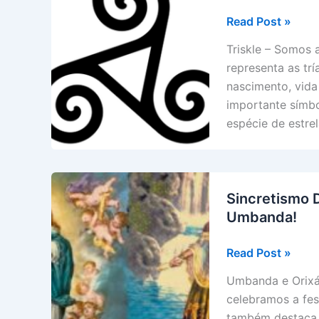
Triskle
Read Post »
–
Triskle – Somos 
Somos
representa as tr
alunos
nascimento, vida 
da
importante símbo
mãe
espécie de estre
natureza.
Sincretismo 
Umbanda!
Sincretismo
Read Post »
Divino:
Umbanda e Orixás
Nossa
celebramos a fe
Senhora
também destaca 