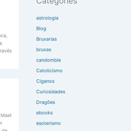
Categories
astrologia
Blog
eca,
Bruxarias
s
bruxas
través
candomble
Catolicismo
Ciganos
Curiosidades
Dragões
ebooks
, Maet
er
esoterismo
a de