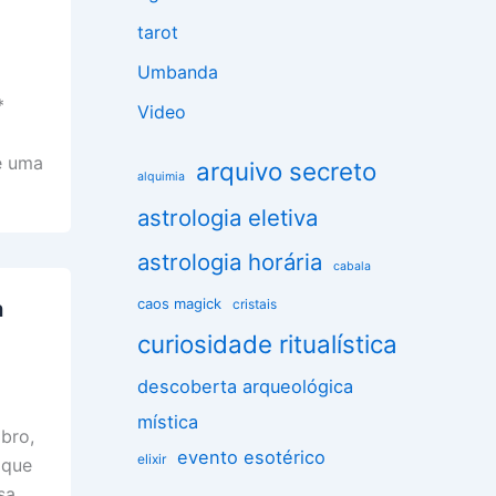
tarot
Umbanda
*
Video
é uma
arquivo secreto
alquimia
astrologia eletiva
astrologia horária
cabala
caos magick
cristais
a
curiosidade ritualística
descoberta arqueológica
mística
bro,
evento esotérico
elixir
 que
sa