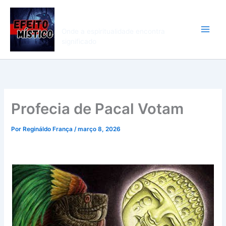
Ir
Efeito Mistico
para
o
Onde a espiritualidade encontra
conteúdo
significado
Profecia de Pacal Votam
Por
Regináldo França
/
março 8, 2026