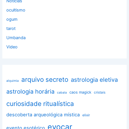
Noticias
ocultismo
ogum
tarot
Umbanda
Video
arquivo secreto
astrologia eletiva
alquimia
astrologia horária
caos magick
cristais
cabala
curiosidade ritualística
descoberta arqueológica mística
elixir
evocar
evento esotérico