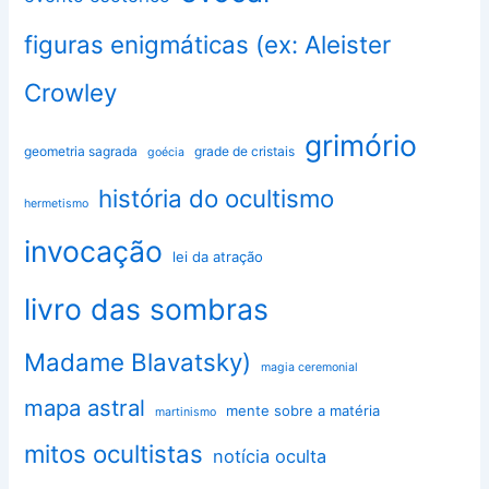
figuras enigmáticas (ex: Aleister
Crowley
grimório
geometria sagrada
grade de cristais
goécia
história do ocultismo
hermetismo
invocação
lei da atração
livro das sombras
Madame Blavatsky)
magia ceremonial
mapa astral
mente sobre a matéria
martinismo
mitos ocultistas
notícia oculta