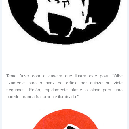
Tente fazer com a caveira que ilustra este post. “Olhe
fixamente para o nariz do crânio por quinze ou vinte
segundos. Então, rapidamente afaste o olhar para uma
parede, branca fracamente iluminada.”.