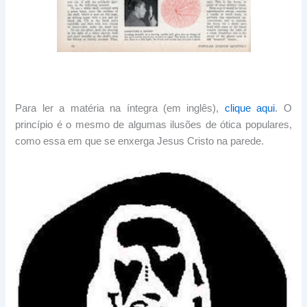
Para ler a matéria na íntegra (em inglês),
clique aqui
. O
princípio é o mesmo de algumas ilusões de ótica populares,
como essa em que se enxerga Jesus Cristo na parede.